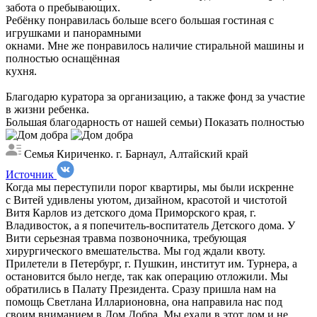
забота о пребывающих.
Ребёнку понравилась больше всего большая гостиная с
игрушками и панорамными
окнами. Мне же понравилось наличие стиральной машины и
полностью оснащённая
кухня.
Благодарю куратора за организацию, а также фонд за участие
в жизни ребенка.
Большая благодарность от нашей семьи)
Показать полностью
Семья Кириченко. г. Барнаул, Алтайский край
Источник
Когда мы переступили порог квартиры, мы были искренне
с Витей удивлены уютом, дизайном, красотой и чистотой
Витя Карлов из детского дома Приморского края, г.
Владивосток, а я попечитель-воспитатель Детского дома. У
Вити серьезная травма позвоночника, требующая
хирургического вмешательства. Мы год ждали квоту.
Прилетели в Петербург, г. Пушкин, институт им. Турнера, а
остановится было негде, так как операцию отложили. Мы
обратились в Палату Президента. Сразу пришла нам на
помощь Светлана Илларионовна, она направила нас под
своим вниманием в Дом Добра. Мы ехали в этот дом и не