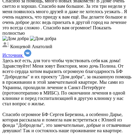
Спасибо за помощь, много новых знакомств! В Доме очень
светло и хорошо. Спасибо вам большое. За эти три недели у
меня появилось много друзей и даже не хотелось уезжать . Я
очень надеюсь, что приеду к вам ещё. Вы делаете большое и
очень доброе дело: ведь приехать в другой город на лечение
это всегда сложно . Спасибо вам огромное!
Показать
полностью
Концевой Анатолий
Источник
Здесь всё есть, для того чтобы чувствовать себя как дома!
Здравствуйте! Меня зовут Виктория, мою дочь Полина. От
всего сердца хотим выразить огромную благодарность БФ
"Доброделы" и их проекту "Дом добра", за оказанную помощь
в проживании в этой замечательной квартире. Мы сами из
Украины, проходили лечение в Санкт-Петербурге
(протонотерапию в МИБС). По окончании лечения в одной
клинике и перед госпитализацией в другую клинику у нас
стал вопрос о жилье.
Спасибо огромное БФ Сергея Березина, а особенно Дарье,
которая рассказала и помогла нам встретиться с Юлией из
фонда "Доброделы", это замечательные, добрые и отзывчивые
девушки! Так и состоялось наше проживание на квартире.