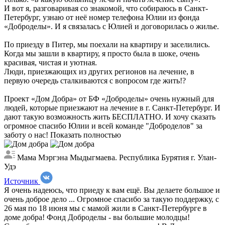
И вот я, разговаривая со знакомой, что собираюсь в Санкт-
Петербург, узнаю от неё номер телефона Юлии из фонда
«Доброделы». И я связалась с Юлией и договорилась о жилье.
По приезду в Питер, мы поехали на квартиру и заселились.
Когда мы зашли в квартиру, я просто была в шоке, очень
красивая, чистая и уютная.
Люди, приезжающих из других регионов на лечение, в
первую очередь сталкиваются с вопросом где жить!?
Проект «Дом Добра» от БФ «Доброделы» очень нужный для
людей, которые приезжают на лечение в г. Санкт-Петербург. И
дают такую возможность жить БЕСПЛАТНО. И хочу сказать
огромное спасибо Юлии и всей команде "Доброделов" за
заботу о нас!
Показать полностью
Мама Мэргэна Мыдыгмаева. Республика Бурятия г. Улан-
Удэ
Источник
Я очень надеюсь, что приеду к вам ещё. Вы делаете большое и
очень доброе дело ...
Огромное спасибо за такую поддержку, с
26 мая по 18 июня мы с мамой жили в Санкт-Петербурге в
доме добра! Фонд Доброделы - вы большие молодцы!